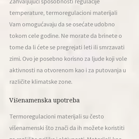
Zahvaljujući sposobnosti regulacije
temperature, termoregulacioni materijali
Vam omogućavaju da se osećate udobno
tokom cele godine. Ne morate da brinete o
tome da li ćete se pregrejati leti ili smrzavati
zimi. Ovo je posebno korisno za ljude koji vole
aktivnosti na otvorenom kao i za putovanja u
različite klimatske zone.
Višenamenska upotreba
Termoregulacioni materijali su često
višenamenski što znači da ih možete koristiti