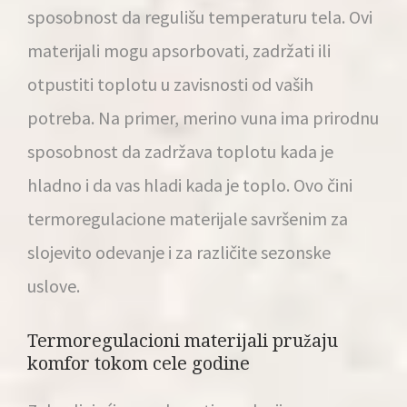
sposobnost da regulišu temperaturu tela. Ovi
materijali mogu apsorbovati, zadržati ili
otpustiti toplotu u zavisnosti od vaših
potreba. Na primer, merino vuna ima prirodnu
sposobnost da zadržava toplotu kada je
hladno i da vas hladi kada je toplo. Ovo čini
termoregulacione materijale savršenim za
slojevito odevanje i za različite sezonske
uslove.
Termoregulacioni materijali pružaju
komfor tokom cele godine