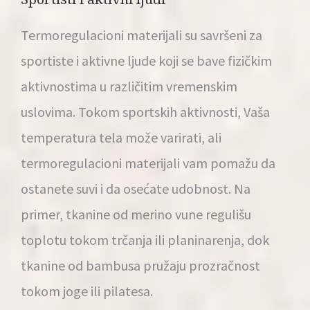
Termoregulacioni materijali su savršeni za
sportiste i aktivne ljude koji se bave fizičkim
aktivnostima u različitim vremenskim
uslovima. Tokom sportskih aktivnosti, Vaša
temperatura tela može varirati, ali
termoregulacioni materijali vam pomažu da
ostanete suvi i da osećate udobnost. Na
primer, tkanine od merino vune regulišu
toplotu tokom trčanja ili planinarenja, dok
tkanine od bambusa pružaju prozračnost
tokom joge ili pilatesa.