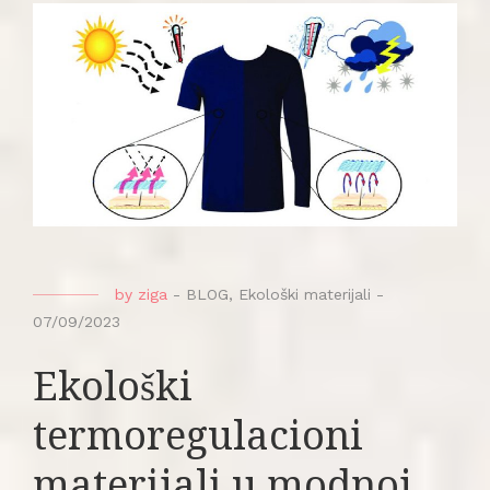
by
ziga
-
BLOG
,
Ekološki materijali
-
07/09/2023
Ekološki
termoregulacioni
materijali u modnoj