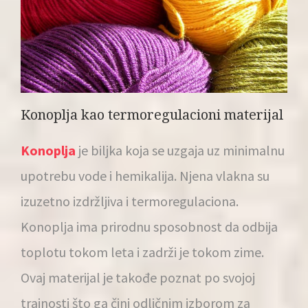
Konoplja kao termoregulacioni materijal
Konoplja
je biljka koja se uzgaja uz minimalnu
upotrebu vode i hemikalija. Njena vlakna su
izuzetno izdržljiva i termoregulaciona.
Konoplja ima prirodnu sposobnost da odbija
toplotu tokom leta i zadrži je tokom zime.
Ovaj materijal je takođe poznat po svojoj
trajnosti što ga čini odličnim izborom za