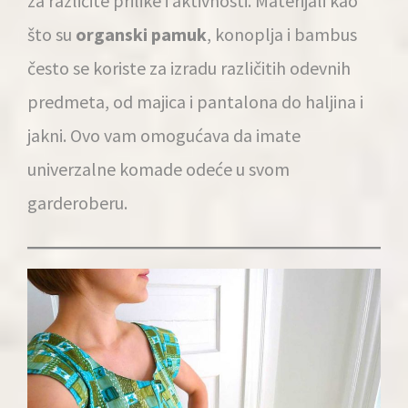
za različite prilike i aktivnosti. Materijali kao
što su
organski pamuk
, konoplja i bambus
često se koriste za izradu različitih odevnih
predmeta, od majica i pantalona do haljina i
jakni. Ovo vam omogućava da imate
univerzalne komade odeće u svom
garderoberu.