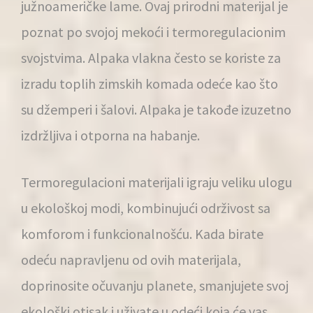
južnoameričke lame. Ovaj prirodni materijal je
poznat po svojoj mekoći i termoregulacionim
svojstvima. Alpaka vlakna često se koriste za
izradu toplih zimskih komada odeće kao što
su džemperi i šalovi. Alpaka je takođe izuzetno
izdržljiva i otporna na habanje.
Termoregulacioni materijali igraju veliku ulogu
u ekološkoj modi, kombinujući održivost sa
komforom i funkcionalnošću. Kada birate
odeću napravljenu od ovih materijala,
doprinosite očuvanju planete, smanjujete svoj
ekološki otisak i uživate u odeći koja će vas