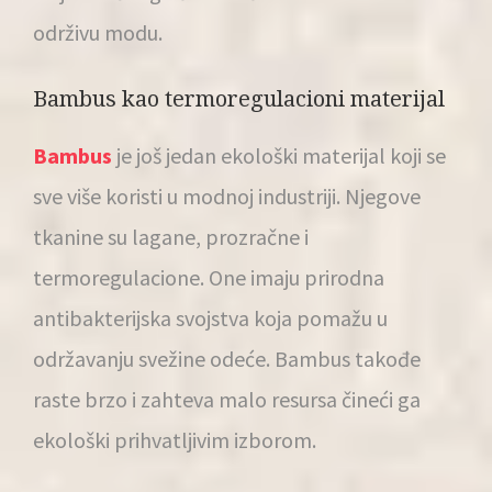
održivu modu.
Bambus kao termoregulacioni materijal
Bambus
je još jedan ekološki materijal koji se
sve više koristi u modnoj industriji. Njegove
tkanine su lagane, prozračne i
termoregulacione. One imaju prirodna
antibakterijska svojstva koja pomažu u
održavanju svežine odeće. Bambus takođe
raste brzo i zahteva malo resursa čineći ga
ekološki prihvatljivim izborom.