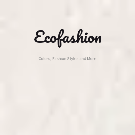
Ecofashion
Colors, Fashion Styles and More