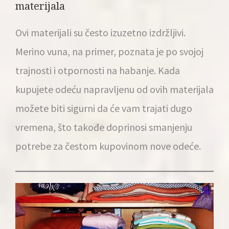
materijala
Ovi materijali su često izuzetno izdržljivi.
Merino vuna, na primer, poznata je po svojoj
trajnosti i otpornosti na habanje. Kada
kupujete odeću napravljenu od ovih materijala
možete biti sigurni da će vam trajati dugo
vremena, što takođe doprinosi smanjenju
potrebe za čestom kupovinom nove odeće.