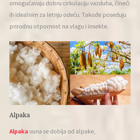
omogućavaju dobru cirkulaciju vazduha, čineći
ih idealnim za letnju odeću. Takođe poseduju
prirodnu otpornost na vlagu i insekte.
Alpaka
Alpaka
vuna se dobija od alpake,