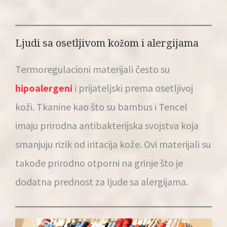
Ljudi sa osetljivom kožom i alergijama
Termoregulacioni materijali često su
hipoalergeni
i prijateljski prema osetljivoj
koži. Tkanine kao što su bambus i Tencel
imaju prirodna antibakterijska svojstva koja
smanjuju rizik od iritacija kože. Ovi materijali su
takođe prirodno otporni na grinje što je
dodatna prednost za ljude sa alergijama.