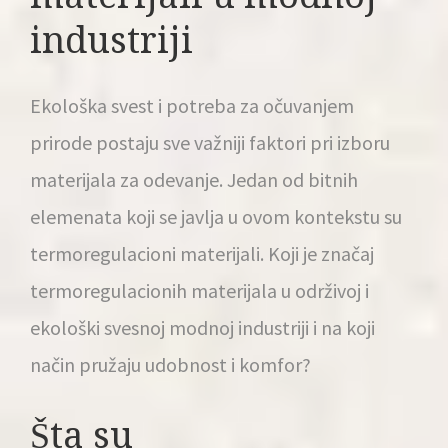
industriji
Ekološka svest i potreba za očuvanjem
prirode postaju sve važniji faktori pri izboru
materijala za odevanje
. Jedan od bitnih
elemenata koji se javlja u ovom kontekstu su
termoregulacioni materijali. Koji je značaj
termoregulacionih materijala u održivoj i
ekološki svesnoj modnoj industriji i na koji
način pružaju udobnost i komfor?
Šta su