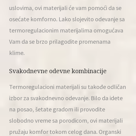
uslovima, ovi materijali će vam pomoći da se
osećate komforno. Lako slojevito odevanje sa
termoregulacionim materijalima omogućava
Vam da se brzo prilagodite promenama
klime.
Svakodnevne odevne kombinacije
Termoregulacioni materijali su takođe odličan
izbor za svakodnevno odevanje. Bilo da idete
na posao, šetate gradom ili provodite
slobodno vreme sa porodicom, ovi materijali
pružaju komfor tokom celog dana. Organski