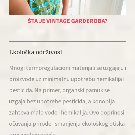
ŠTA JE VINTAGE GARDEROBA?
Ekološka održivost
Mnogi termoregulacioni materijali se uzgajaju i
proizvode uz minimalnu upotrebu hemikalija i
pesticida. Na primer, organski pamuk se
uzgaja bez upotrebe pesticida, a konoplja
zahteva malo vode i hemikalija. Ovo doprinosi
očuvanju prirode i smanjenju ekološkog otiska
proizvodnje odeće.