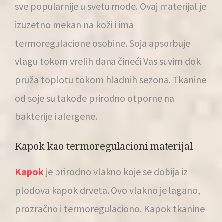
sve popularnije u svetu mode. Ovaj materijal je
izuzetno mekan na koži i ima
termoregulacione osobine. Soja apsorbuje
vlagu tokom vrelih dana čineći Vas suvim dok
pruža toplotu tokom hladnih sezona. Tkanine
od soje su takođe prirodno otporne na
bakterije i alergene.
Kapok kao termoregulacioni materijal
Kapok
je prirodno vlakno koje se dobija iz
plodova kapok drveta. Ovo vlakno je lagano,
prozračno i termoregulaciono. Kapok tkanine