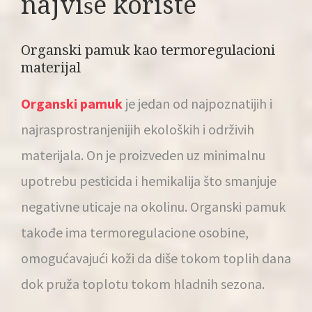
najviše koriste
Organski pamuk kao termoregulacioni
materijal
Organski pamuk
je jedan od najpoznatijih i
najrasprostranjenijih ekoloških i održivih
materijala. On je proizveden uz minimalnu
upotrebu pesticida i hemikalija što smanjuje
negativne uticaje na okolinu. Organski pamuk
takođe ima termoregulacione osobine,
omogućavajući koži da diše tokom toplih dana
dok pruža toplotu tokom hladnih sezona.