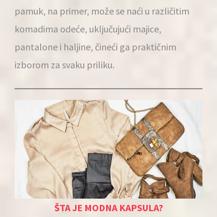
pamuk, na primer, može se naći u različitim
komadima odeće, uključujući majice,
pantalone i haljine, čineći ga praktičnim
izborom za svaku priliku.
ŠTA JE MODNA KAPSULA?