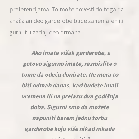
preferencijama. To može dovesti do toga da
značajan deo garderobe bude zanemaren ili
gurnut u zadnji deo ormana.
Ako imate višak garderobe, a
gotovo sigurno imate, razmislite o
tome da odeću donirate. Ne mora to
biti odmah danas, kad budete imali
vremena ili na prelazu dva godišnja
doba. Sigurni smo da možete
napuniti barem jednu torbu
garderobe koju više nikad nikada