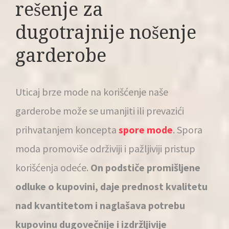
rešenje za
dugotrajnije nošenje
garderobe
Uticaj brze mode na korišćenje naše
garderobe može se umanjiti ili prevazići
prihvatanjem koncepta
spore mode
. Spora
moda promoviše održiviji i pažljiviji pristup
korišćenja odeće.
On podstiče promišljene
odluke o kupovini, daje prednost kvalitetu
nad kvantitetom i naglašava potrebu
kupovinu dugovečnije i izdržljivije