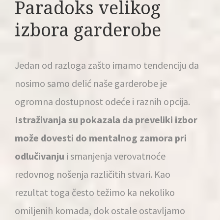
Paradoks velikog
izbora garderobe
Jedan od razloga zašto imamo tendenciju da
nosimo samo delić naše garderobe je
ogromna dostupnost odeće i raznih opcija.
Istraživanja su pokazala da preveliki izbor
može dovesti do mentalnog zamora pri
odlučivanju
i smanjenja verovatnoće
redovnog nošenja različitih stvari. Kao
rezultat toga često težimo ka nekoliko
omiljenih komada, dok ostale ostavljamo