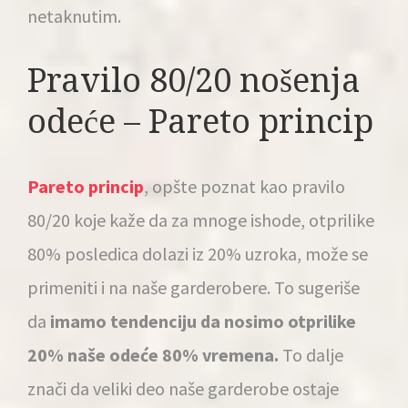
netaknutim.
Pravilo 80/20 nošenja
odeće – Pareto princip
Pareto princip
, opšte poznat kao pravilo
80/20 koje kaže da za mnoge ishode, otprilike
80% posledica dolazi iz 20% uzroka, može se
primeniti i na naše garderobere. To sugeriše
da
imamo tendenciju da nosimo otprilike
20% naše odeće 80% vremena.
To dalje
znači da veliki deo naše garderobe ostaje