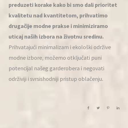
preduzeti korake kako bi smo dali prioritet
kvalitetu nad kvantitetom, prihvatimo
drugačije modne prakse i minimiziramo
uticaj naših izbora na životnu sredinu.
Prihvatajući minimalizam i ekološki održive
modne izbore, možemo otključati puni
potencijal našeg garderobera i negovati
održiviji i svrsishodniji pristup oblačenju.