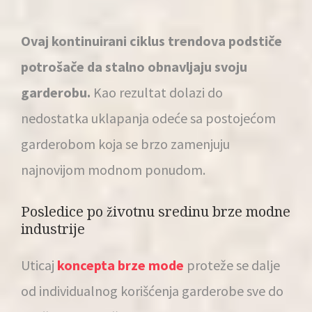
Ovaj kontinuirani ciklus trendova podstiče
potrošače da stalno obnavljaju svoju
garderobu.
Kao rezultat dolazi do
nedostatka uklapanja odeće sa postojećom
garderobom koja se brzo zamenjuju
najnovijom modnom ponudom.
Posledice po životnu sredinu brze modne
industrije
Uticaj
koncepta brze mode
proteže se dalje
od individualnog korišćenja garderobe sve do