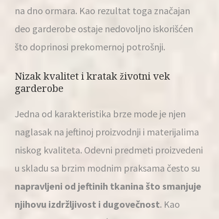
na dno ormara. Kao rezultat toga značajan
deo garderobe ostaje nedovoljno iskorišćen
što doprinosi prekomernoj potrošnji.
Nizak kvalitet i kratak životni vek
garderobe
Jedna od karakteristika brze mode je njen
naglasak na jeftinoj proizvodnji i materijalima
niskog kvaliteta. Odevni predmeti proizvedeni
u skladu sa brzim modnim praksama često su
napravljeni od jeftinih tkanina što smanjuje
njihovu izdržljivost i dugovečnost
. Kao