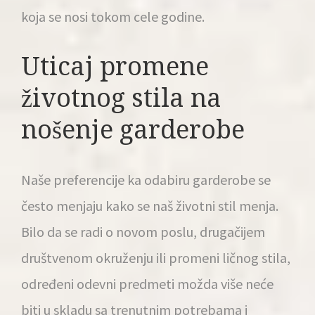
koja se nosi tokom cele godine.
Uticaj promene
životnog stila na
nošenje garderobe
Naše preferencije ka odabiru garderobe se
često menjaju kako se naš životni stil menja.
Bilo da se radi o novom poslu, drugačijem
društvenom okruženju ili promeni ličnog stila,
određeni odevni predmeti možda više neće
biti u skladu sa trenutnim potrebama i