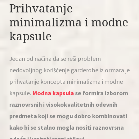
Prihvatanje
minimalizma i modne
kapsule
Jedan od načina da se reši problem
nedovoljnog korišćenje garderobe iz ormara je
prihvatanje koncepta minimalizma i modne
kapsule.
Modna kapsula
se formira izborom
raznovrsnih i visokokvalitetnih odevnih
predmeta koji se mogu dobro kombinovati
kako bi se stalno mogla nositi raznovrsna
odeća i kreirati razni stilovi
.