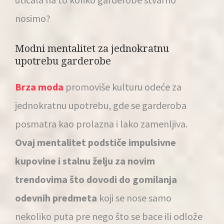
nosimo?
Modni mentalitet za jednokratnu
upotrebu garderobe
Brza moda
promoviše kulturu odeće za
jednokratnu upotrebu, gde se garderoba
posmatra kao prolazna i lako zamenljiva.
Ovaj mentalitet podstiče impulsivne
kupovine i stalnu želju za novim
trendovima što dovodi do gomilanja
odevnih predmeta
koji se nose samo
nekoliko puta pre nego što se bace ili odlože