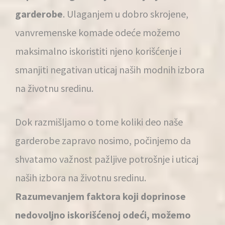
garderobe
. Ulaganjem u dobro skrojene,
vanvremenske komade odeće možemo
maksimalno iskoristiti njeno korišćenje i
smanjiti negativan uticaj naših modnih izbora
na životnu sredinu.
Dok razmišljamo o tome koliki deo naše
garderobe zapravo nosimo, počinjemo da
shvatamo važnost pažljive potrošnje i uticaj
naših izbora na životnu sredinu.
Razumevanjem faktora koji doprinose
nedovoljno iskorišćenoj odeći, možemo