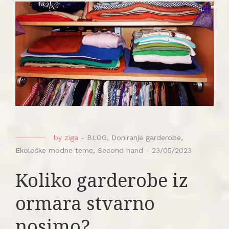
by
ziga
-
BLOG
,
Doniranje garderobe
,
Ekološke modne teme
,
Second hand
-
23/05/2023
Koliko garderobe iz
ormara stvarno
nosimo?