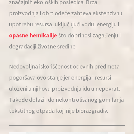
značajnih ekoloških posledica. Brza
proizvodnja i obrt odeće zahteva ekstenzivnu
upotrebu resursa, uključujući vodu, energiju i
opasne hemikalije
što doprinosi zagađenju i
degradaciji životne sredine.
Nedovoljna iskorišćenost odevnih predmeta
pogoršava ovo stanje jer energija i resursi
uloženi u njihovu proizvodnju idu u nepovrat.
Takođe dolazi i do nekontrolisanog gomilanja
tekstilnog otpada koji nije biorazgradiv.