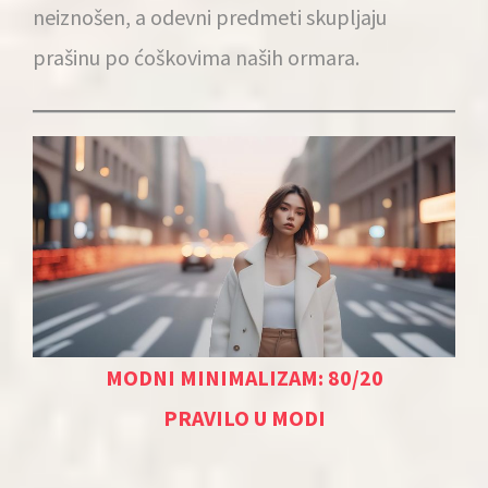
neiznošen, a odevni predmeti skupljaju
prašinu po ćoškovima naših ormara.
MODNI MINIMALIZAM: 80/20
PRAVILO U MODI