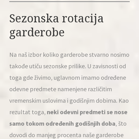
Sezonska rotacija
garderobe
Na naš izbor koliko garderobe stvarno nosimo
takođe utiču sezonske prilike. U zavisnosti od
toga gde živimo, uglavnom imamo određene
odevne predmete namenjene različitim
vremenskim uslovima i godišnjim dobima. Kao
rezultat toga,
neki odevni predmeti se nose
samo tokom određenih godišnjih doba
, što
dovodi do manjeg procenta naše garderobe