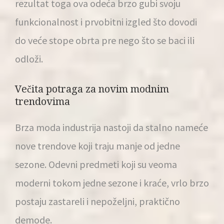
rezultat toga ova odeća brzo gubi svoju
funkcionalnost i prvobitni izgled što dovodi
do veće stope obrta pre nego što se baci ili
odloži.
Večita potraga za novim modnim
trendovima
Brza moda industrija nastoji da stalno nameće
nove trendove koji traju manje od jedne
sezone. Odevni predmeti koji su veoma
moderni tokom jedne sezone i kraće, vrlo brzo
postaju zastareli i nepoželjni, praktično
demode.