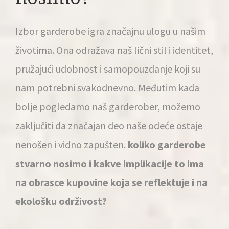
Izbor garderobe igra značajnu ulogu u našim
životima. Ona odražava naš lični stil i identitet,
pružajući udobnost
i samopouzdanje koji su
nam potrebni svakodnevno. Međutim kada
bolje pogledamo naš garderober, možemo
zaključiti da značajan deo naše odeće ostaje
nenošen i vidno zapušten.
koliko garderobe
stvarno nosimo i kakve implikacije to ima
na obrasce kupovine koja se reflektuje i na
ekološku održivost?