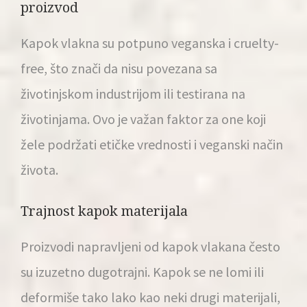
proizvod
Kapok vlakna su potpuno veganska i cruelty-
free, što znači da nisu povezana sa
životinjskom industrijom ili testirana na
životinjama. Ovo je važan faktor za one koji
žele podržati etičke vrednosti i veganski način
života.
Trajnost kapok materijala
Proizvodi napravljeni od kapok vlakana često
su izuzetno dugotrajni. Kapok se ne lomi ili
deformiše tako lako kao neki drugi materijali,