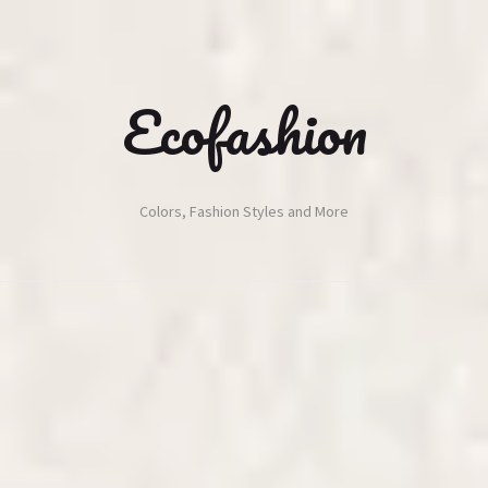
Ecofashion
Colors, Fashion Styles and More