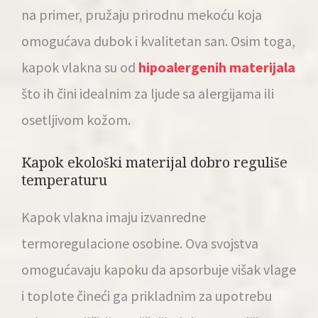
na primer, pružaju prirodnu mekoću koja
omogućava dubok i kvalitetan san. Osim toga,
kapok vlakna su od
hipoalergenih materijala
što ih čini idealnim za ljude sa alergijama ili
osetljivom kožom.
Kapok ekološki materijal dobro reguliše
temperaturu
Kapok vlakna imaju izvanredne
termoregulacione osobine. Ova svojstva
omogućavaju kapoku da apsorbuje višak vlage
i toplote čineći ga prikladnim za upotrebu