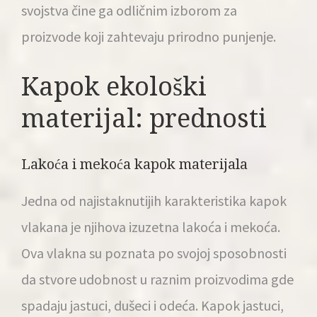
svojstva čine ga odličnim izborom za
proizvode koji zahtevaju prirodno punjenje.
Kapok ekološki
materijal: prednosti
Lakoća i mekoća kapok materijala
Jedna od najistaknutijih karakteristika kapok
vlakana je njihova izuzetna lakoća i mekoća.
Ova vlakna su poznata po svojoj sposobnosti
da stvore udobnost u raznim proizvodima gde
spadaju jastuci, dušeci i odeća. Kapok jastuci,