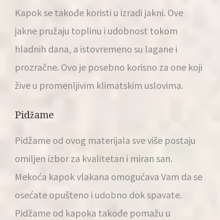
Kapok se takođe koristi u izradi jakni. Ove
jakne pružaju toplinu i udobnost tokom
hladnih dana, a istovremeno su lagane i
prozračne. Ovo je posebno korisno za one koji
žive u promenljivim klimatskim uslovima.
Pidžame
Pidžame od ovog materijala sve više postaju
omiljen izbor za kvalitetan i miran san.
Mekoća kapok vlakana omogućava Vam da se
osećate opušteno i udobno dok spavate.
Pidžame od kapoka takođe pomažu u