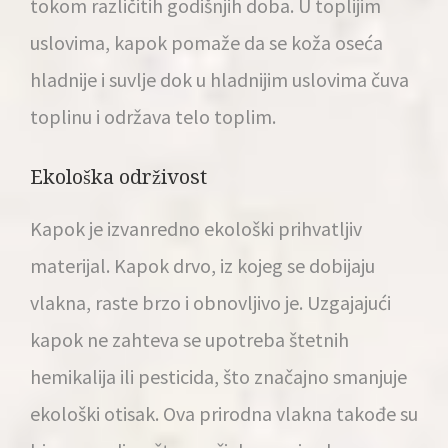
tokom različitih godišnjih doba. U toplijim
uslovima, kapok pomaže da se koža oseća
hladnije i suvlje dok u hladnijim uslovima čuva
toplinu i održava telo toplim.
Ekološka održivost
Kapok je izvanredno ekološki prihvatljiv
materijal. Kapok drvo, iz kojeg se dobijaju
vlakna, raste brzo i obnovljivo je. Uzgajajući
kapok ne zahteva se upotreba štetnih
hemikalija ili pesticida, što značajno smanjuje
ekološki otisak. Ova prirodna vlakna takođe su