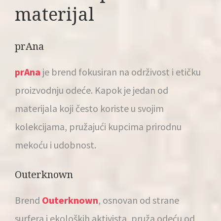
materijal
prAna
prAna
je brend fokusiran na održivost i etičku
proizvodnju odeće. Kapok je jedan od
materijala koji često koriste u svojim
kolekcijama, pružajući kupcima prirodnu
mekoću i udobnost.
Outerknown
Brend
Outerknown
, osnovan od strane
surfera i ekoloških aktivista, pruža odeću od