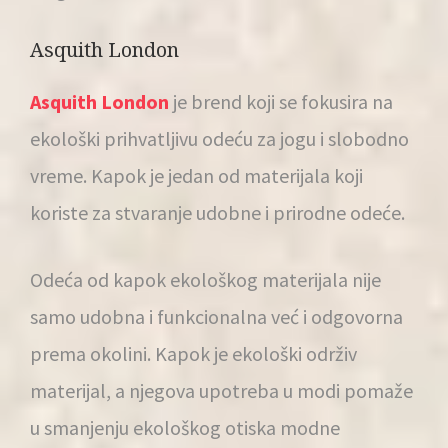
Asquith London
Asquith London
je brend koji se fokusira na
ekološki prihvatljivu odeću za jogu i slobodno
vreme. Kapok je jedan od materijala koji
koriste za stvaranje udobne i prirodne odeće.
Odeća od kapok ekološkog materijala nije
samo udobna i funkcionalna već i odgovorna
prema okolini. Kapok je ekološki održiv
materijal, a njegova upotreba u modi pomaže
u smanjenju ekološkog otiska modne