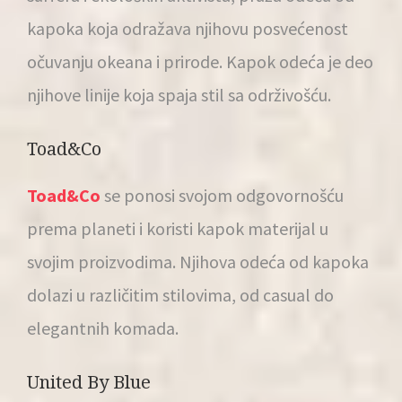
kapoka koja odražava njihovu posvećenost
očuvanju okeana i prirode. Kapok odeća je deo
njihove linije koja spaja stil sa održivošću.
Toad&Co
Toad&Co
se ponosi svojom odgovornošću
prema planeti i koristi kapok materijal u
svojim proizvodima. Njihova odeća od kapoka
dolazi u različitim stilovima, od casual do
elegantnih komada.
United By Blue