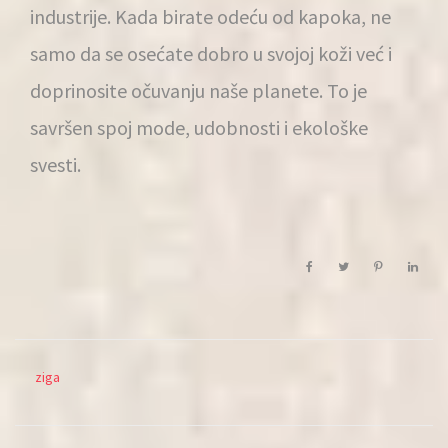
industrije. Kada birate odeću od kapoka, ne
samo da se osećate dobro u svojoj koži već i
doprinosite očuvanju naše planete. To je
savršen spoj mode, udobnosti i ekološke
svesti.
ziga