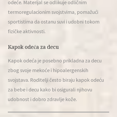
odeće. Materijal se odlikuje odličnim
termoregulacionim svojstvima, pomažući
sportistima da ostanu suvi i udobni tokom
fizičke aktivnosti.
Kapok odeća za decu
Kapok odeća je posebno prikladna za decu
zbog svoje mekoće i hipoalergenskih
svojstava. Roditelji često biraju kapok odeću
za bebe i decu kako bi osigurali njihovu
udobnost i dobro zdravlje kože.