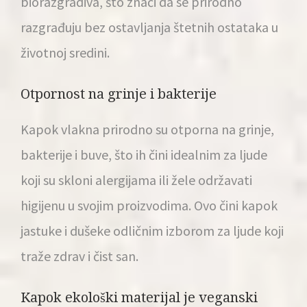
biorazgradiva, što znači da se prirodno
razgrađuju bez ostavljanja štetnih ostataka u
životnoj sredini.
Otpornost na grinje i bakterije
Kapok vlakna prirodno su otporna na grinje,
bakterije i buve, što ih čini idealnim za ljude
koji su skloni alergijama ili žele održavati
higijenu u svojim proizvodima. Ovo čini kapok
jastuke i dušeke odličnim izborom za ljude koji
traže zdrav i čist san.
Kapok ekološki materijal je veganski