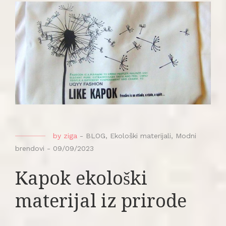
by
ziga
-
BLOG
,
Ekološki materijali
,
Modni
brendovi
-
09/09/2023
Kapok ekološki
materijal iz prirode