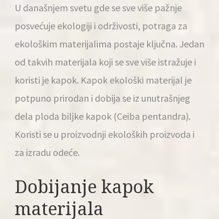
U današnjem svetu gde se sve više pažnje
posvećuje ekologiji i održivosti, potraga za
ekološkim materijalima postaje ključna. Jedan
od takvih materijala koji se sve više istražuje i
koristi
je kapok. Kapok ekološki materijal je
potpuno prirodan i dobija se iz unutrašnjeg
dela ploda biljke kapok (Ceiba pentandra).
Koristi se u proizvodnji ekoloških proizvoda i
za izradu odeće.
Dobijanje kapok
materijala