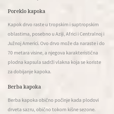
Poreklo kapoka
Kapok drvo raste u tropskim i suptropskim
oblastima, posebno u Aziji, Africi i Centralnoj i
Južnoj Americi. Ovo drvo može da naraste i do
70 metara visine, a njegova karakteristična
plodna kapsula sadrži vlakna koja se koriste
za dobijanje kapoka.
Berba kapoka
Berba kapoka obično počinje kada plodovi
drveta sazru, obično tokom kišne sezone.