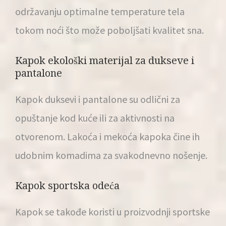
održavanju optimalne temperature tela
tokom noći što može poboljšati kvalitet sna.
Kapok ekološki materijal za dukseve i
pantalone
Kapok duksevi i pantalone su odlični za
opuštanje kod kuće ili za aktivnosti na
otvorenom. Lakoća i mekoća kapoka čine ih
udobnim komadima za svakodnevno nošenje.
Kapok sportska odeća
Kapok se takođe koristi u proizvodnji sportske