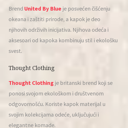
Brend
United By Blue
je posvećen čišćenju
okeana i zaštiti prirode, a kapok je deo
njihovih održivih inicijativa. Njihova odeća i
aksesoari od kapoka kombinuju stil i ekološku
svest.
Thought Clothing
Thought Clothing
je britanski brend koji se
ponosi svojom ekološkom i društvenom
odgovornošću. Koriste kapok materijal u
svojim kolekcijama odeće, uključujući i
elegantne komade.