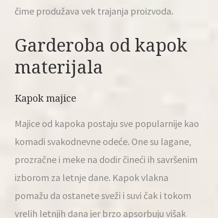
čime produžava vek trajanja proizvoda.
Garderoba od kapok
materijala
Kapok majice
Majice od kapoka postaju sve popularnije kao
komadi svakodnevne odeće. One su lagane,
prozračne i meke na dodir čineći ih savršenim
izborom za letnje dane. Kapok vlakna
pomažu da ostanete sveži i suvi čak i tokom
vrelih letnjih dana jer brzo apsorbuju višak