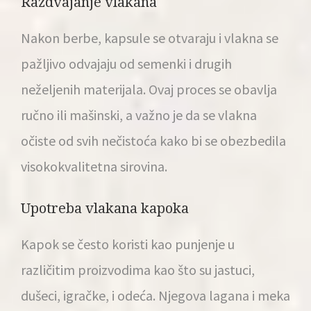
Razdvajanje vlakana
Nakon berbe, kapsule se otvaraju i vlakna se
pažljivo odvajaju od semenki i drugih
neželjenih materijala. Ovaj proces se obavlja
ručno ili mašinski, a važno je da se vlakna
očiste od svih nečistoća kako bi se obezbedila
visokokvalitetna sirovina.
Upotreba vlakana kapoka
Kapok se često koristi kao punjenje u
različitim proizvodima kao što su jastuci,
dušeci, igračke, i odeća. Njegova lagana i meka