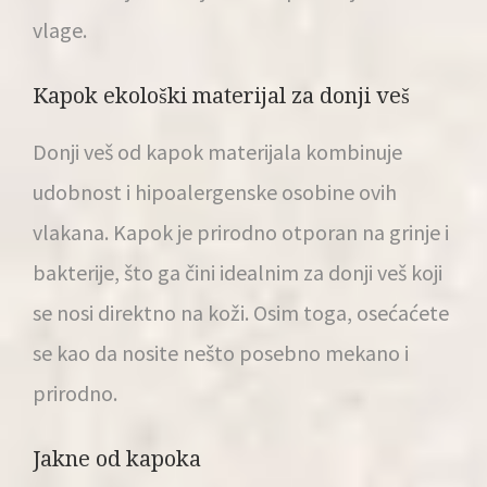
vlage.
Kapok ekološki materijal za donji veš
Donji veš od kapok materijala kombinuje
udobnost i hipoalergenske osobine ovih
vlakana. Kapok je prirodno otporan na grinje i
bakterije, što ga čini idealnim za donji veš koji
se nosi direktno na koži. Osim toga, osećaćete
se kao da nosite nešto posebno mekano i
prirodno.
Jakne od kapoka