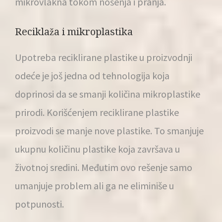
mikrovlakna tokom nošenja i pranja.
Reciklaža i mikroplastika
Upotreba reciklirane plastike u proizvodnji
odeće je još jedna od tehnologija koja
doprinosi da se smanji količina mikroplastike
prirodi. Korišćenjem reciklirane plastike
proizvodi se manje nove plastike. To smanjuje
ukupnu količinu plastike koja završava u
životnoj sredini. Međutim ovo rešenje samo
umanjuje problem ali ga ne eliminiše u
potpunosti.