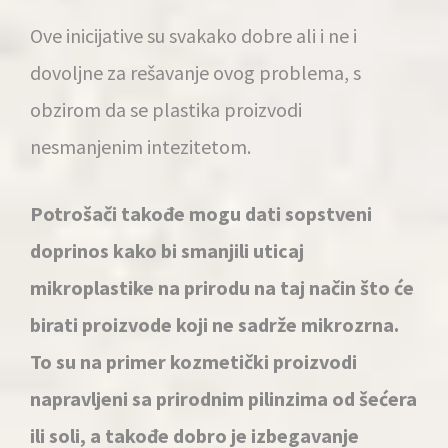
Ove inicijative su svakako dobre ali i ne i
dovoljne za rešavanje ovog problema, s
obzirom da se plastika proizvodi
nesmanjenim intezitetom.
Potrošači takođe mogu dati sopstveni
doprinos kako bi smanjili uticaj
mikroplastike na prirodu na taj način što će
birati proizvode koji ne sadrže mikrozrna.
To su na primer kozmetički proizvodi
napravljeni sa prirodnim pilinzima od šećera
ili soli, a takođe dobro je izbegavanje