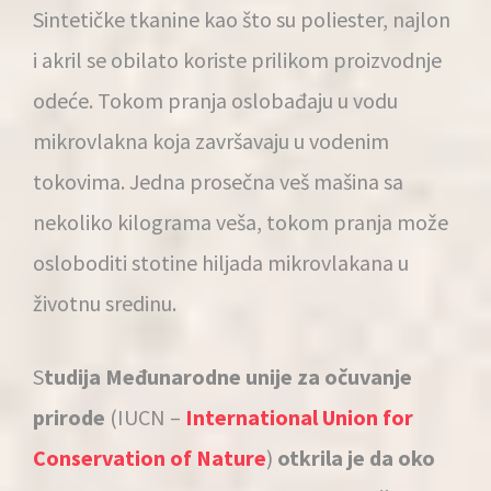
Sintetičke tkanine kao što su poliester, najlon
i akril se obilato koriste prilikom proizvodnje
odeće. Tokom pranja oslobađaju u vodu
mikrovlakna koja završavaju u vodenim
tokovima. Jedna prosečna veš mašina sa
nekoliko kilograma veša, tokom pranja može
osloboditi stotine hiljada mikrovlakana u
životnu sredinu.
S
tudija Međunarodne unije za očuvanje
prirode
(IUCN –
International Union for
Conservation of Nature
)
otkrila je da oko