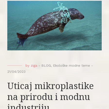
by
ziga
-
BLOG
,
Ekološke modne teme
-
21/04/2023
Uticaj mikroplastike
na prirodu i modnu
industriju