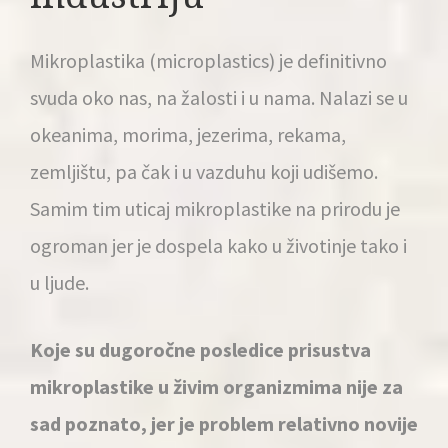
Mikroplastika (microplastics) je definitivno
svuda oko nas, na žalosti i u nama. Nalazi se u
okeanima, morima, jezerima, rekama
,
zemljištu, pa čak i u vazduhu koji udišemo.
Samim tim uticaj mikroplastike na prirodu je
ogroman jer je dospela kako u životinje tako i
u ljude.
Koje su dugoročne posledice prisustva
mikroplastike u živim organizmima nije za
sad poznato, jer je problem relativno novije