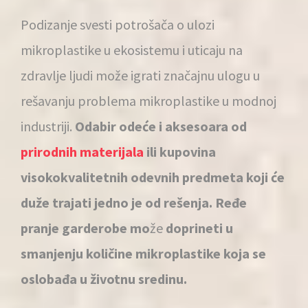
Podizanje svesti potrošača o ulozi
mikroplastike u ekosistemu i uticaju na
zdravlje ljudi može igrati značajnu ulogu u
rešavanju problema mikroplastike u modnoj
industriji.
Odabir odeće i aksesoara od
prirodnih materijala
ili kupovina
visokokvalitetnih odevnih predmeta koji će
duže trajati jedno je od rešenja. Ređe
pranje garderobe mo
že
doprineti u
smanjenju količine mikroplastike koja se
oslobađa u životnu sredinu.