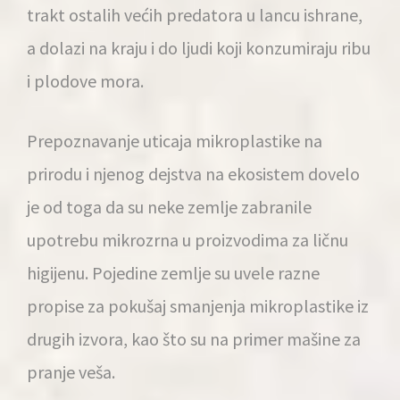
trakt ostalih većih predatora u lancu ishrane,
a dolazi na kraju i do ljudi koji konzumiraju ribu
i plodove mora.
Prepoznavanje uticaja mikroplastike na
prirodu i njenog dejstva na ekosistem dovelo
je od toga da su neke zemlje zabranile
upotrebu mikrozrna u proizvodima za ličnu
higijenu. Pojedine zemlje su uvele razne
propise za pokušaj smanjenja mikroplastike iz
drugih izvora, kao što su na primer mašine za
pranje veša.