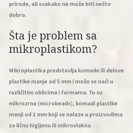
prirode, ali svakako ne može biti nešto
dobro.
Šta je problem sa
mikroplastikom?
Mikroplastika predstavlja komade ili delove
plastike manje od 5 mm i može se naći u
različitim oblicima i formama. To su
mikrozrna (microbeads), komadi plastike
manji od 1 mm koji se nalaze u proizvodima
za ličnu higijenu ili mikrovlakna