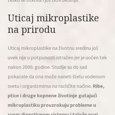
Uticaj mikroplastike
na prirodu
Uticaj mikroplastike na životnu sredinu još
uvek nije u potpunosti istražen jer je uočen tek
nakon 2000. godine. Studije su do sad
pokazale da ona može naneti štetu vodenom
svetu i organizmima na različite načine.
Ribe,
ptice i druge kopnene životinje gutajući
mikroplastiku prouzrokuju probleme u
svom digestivnom sistemu i talože ovaj