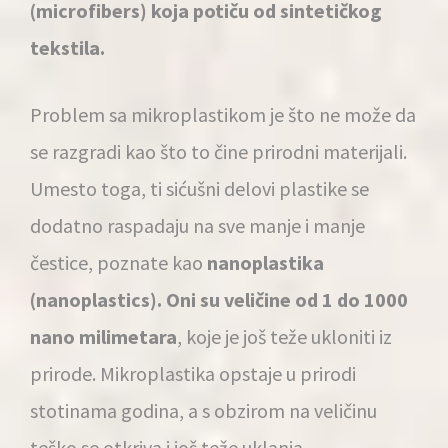
(microfibers) koja potiču od sintetičkog
tekstila.
Problem sa mikroplastikom je što ne može da
se razgradi kao što to čine prirodni materijali.
Umesto toga, ti sićušni delovi plastike se
dodatno raspadaju na sve manje i manje
čestice, poznate kao
nanoplastika
(nanoplastics). Oni su veličine od 1 do 1000
nano milimetara
, koje je još teže ukloniti iz
prirode. Mikroplastika opstaje u prirodi
stotinama godina, a s obzirom na veličinu
teško se otkriva i još teže uklanja.