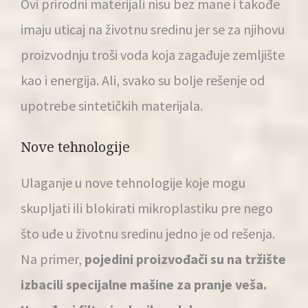
Ovi prirodni materijali nisu bez mane i takođe
imaju uticaj na životnu sredinu jer se za njihovu
proizvodnju troši voda koja zagađuje zemljište
kao i energija. Ali, svako su bolje rešenje od
upotrebe sintetičkih materijala.
Nove tehnologije
Ulaganje u nove tehnologije koje mogu
skupljati ili blokirati mikroplastiku pre nego
što uđe u životnu sredinu jedno je od rešenja.
Na primer,
pojedini proizvođači su na tržište
izbacili specijalne
mašine za pranje veša.