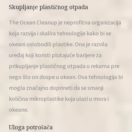
Skupljanje plastičnog otpada
The Ocean Cleanup je neprofitna organizacija
koja razvija i skalira tehnologije kako bi se
okeani oslobodili plastike. Ona je razvila
uređaj koji koristi plutajuće barijere za
prikupljanje plastičnog otpada u rekama pre
nego što on dospe u okean. Ova tehnologija bi
mogla značajno doprineti da se smanji
količina mikroplastike koja ulazi u mora i
okeane.
Uloga potrošača