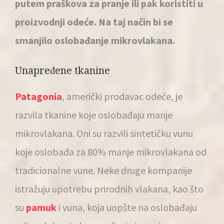
putem praškova za pranje ili pak koristiti u
proizvodnji odeće. Na taj način bi se
smanjilo oslobađanje mikrovlakana.
Unapređene tkanine
Patagonia
, američki prodavac odeće, je
razvila tkanine koje oslobađaju manje
mikrovlakana. Oni su razvili sintetičku vunu
koje oslobađa za 80% manje mikrovlakana od
tradicionalne vune. Neke druge kompanije
istražuju upotrebu prirodnih vlakana, kao što
su
pamuk
i vuna, koja uopšte na oslobađaju