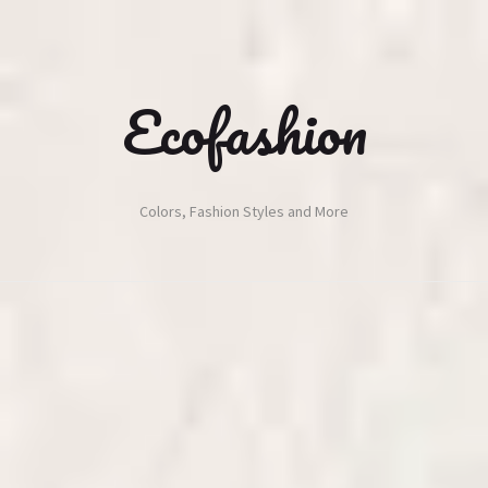
Ecofashion
Colors, Fashion Styles and More