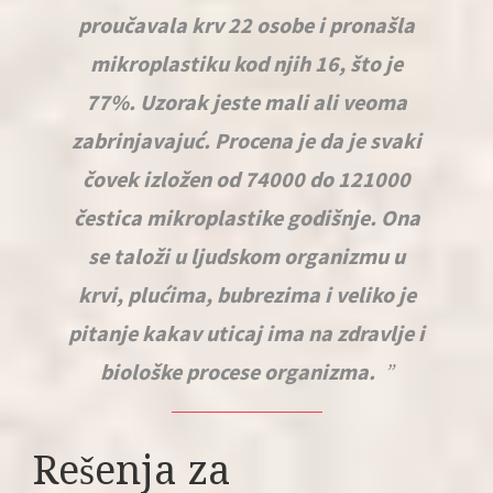
proučavala krv 22 osobe i pronašla
mikroplastiku kod njih 16, što je
77%. Uzorak jeste mali ali veoma
zabrinjavajuć. Procena je da je svaki
čovek izložen od 74000 do 121000
čestica mikroplastike godišnje. Ona
se taloži u ljudskom organizmu u
krvi, plućima, bubrezima i veliko je
pitanje kakav uticaj ima na zdravlje i
biološke procese organizma.
Rešenja za