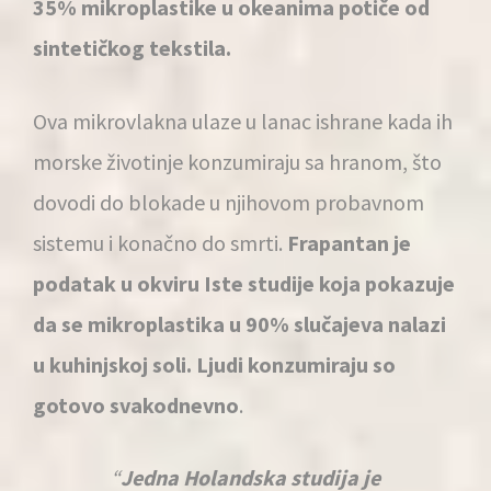
35% mikroplastike u okeanima potiče od
sintetičkog tekstila.
Ova mikrovlakna ulaze u lanac ishrane kada ih
morske životinje konzumiraju sa hranom, što
dovodi do blokade u njihovom probavnom
sistemu i konačno do smrti.
Frapantan je
podatak u okviru Iste studije koja pokazuje
da se mikroplastika u 90% slučajeva nalazi
u kuhinjskoj soli. Ljudi konzumiraju so
gotovo svakodnevno
.
Jedna Holandska studija je