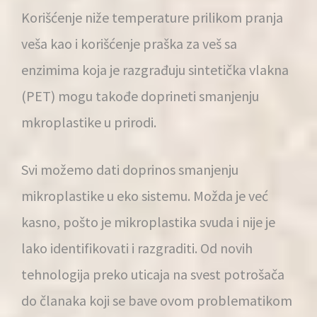
Korišćenje niže temperature prilikom pranja
veša kao i korišćenje praška za veš sa
enzimima koja je razgrađuju sintetička vlakna
(PET) mogu takođe doprineti smanjenju
mkroplastike u prirodi.
Svi možemo dati doprinos smanjenju
mikroplastike u eko sistemu. Možda je već
kasno, pošto je mikroplastika svuda i nije je
lako identifikovati i razgraditi. Od novih
tehnologija preko uticaja na svest potrošača
do članaka koji se bave ovom problematikom