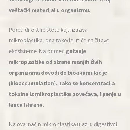
veštački materijal u organizmu.
Pored direktne štete koju izaziva
mikroplastika, ona takođe utiče na čitave
ekosisteme. Na primer,
gutanje
mikroplastike od strane manjih živih
organizama dovodi do bioakumulacije
(bioaccumulation). Tako se koncentracija
toksina iz mikroplastike povećava, i penje u
lancu ishrane
.
Na ovaj način mikroplastika ulazi u digestivni