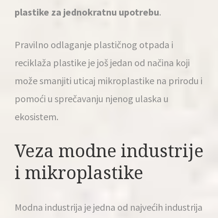
plastike za jednokratnu upotrebu
.
Pravilno odlaganje plastičnog otpada i
reciklaža plastike je još jedan od načina koji
može smanjiti uticaj mikroplastike na prirodu i
pomoći u sprečavanju njenog ulaska u
ekosistem.
Veza modne industrije
i mikroplastike
Modna industrija je jedna od najvećih industrija