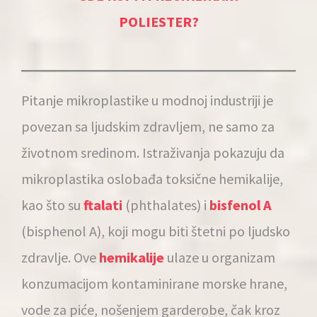
POLIESTER?
Pitanje mikroplastike u modnoj industriji je
povezan sa ljudskim zdravljem, ne samo za
životnom sredinom. Istraživanja pokazuju da
mikroplastika oslobađa toksične hemikalije,
kao što su
ftalati
(phthalates) i
bisfenol A
(bisphenol A), koji mogu biti štetni po ljudsko
zdravlje. Ove
hemikalije
ulaze u organizam
konzumacijom kontaminirane morske hrane,
vode za piće, nošenjem garderobe, čak kroz