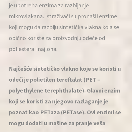
je upotreba enzima za razbijanje
mikrovlakana. Istraživači su pronašli enzime
koji mogu da razbiju sintetička vlakna koja se
obično koriste za proizvodnju odeće od
poliestera i najlona.
Najčešće sintetičko vlakno koje se koristi u
odeći je polietilen tereftalat (PET –
polyethylene terephthalate). Glavni enzim
koji se koristi za njegovo razlaganje je
poznat kao PETaza (PETase). Ovi enzimi se
mogu dodati u mašine za pranje veša