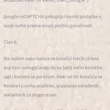
Google reCAPTCHA prikuplja i koristi podatke u
svoje svrhe prema svojoj politici privatnosti.
Član 6.
Na našem sajtu nalaze se kolačići trećih strana
koji Vam omogućavaju da na lakši način koristite
sajt i krećete se po istom. Neki od tih kolačića se
koriste i u svrhu analitike, plasiranja određenih
reklama ili za druge stvari.