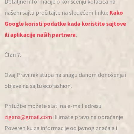
Detaljne informacije o korišćenju kolačića na
našem sajtu pročitajte na sledećem linku:
Kako
Google koristi podatke kada koristite sajtove
ili aplikacije naših partnera
.
Član 7.
Ovaj Pravilnik stupa na snagu danom donošenja i
objave na sajtu ecofashion.
Pritužbe možete slati na e-mail adresu
zigans@gmail.com
ili imate pravo na obraćanje
Povereniku za informacije od javnog značaja i