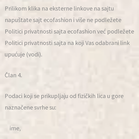
Prilikom klika na eksterne linkove na sajtu
napuštate sajt ecofashion i više ne podležete
Politici privatnosti sajta ecofashion već podležete
Politici privatnosti sajta na koji Vas odabrani link
upućuje (vodi).
Član 4.
Podaci koji se prikupljaju od fizičkih lica u gore
naznačene svrhe su:
ime,