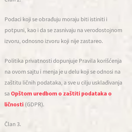
Podaci koji se obrađuju moraju biti istiniti i
potpuni, kao i da se zasnivaju na verodostojnom
izvoru, odnosno izvoru koji nije zastareo.
Politika privatnosti dopunjuje Pravila korišćenja
na ovom sajtu i menja je u delu koji se odnosi na
zaštitu ličnih podataka, a sve u cilju usklađivanja
sa
Opštom uredbom o zaštiti podataka o
ličnosti
(GDPR).
Član 3.