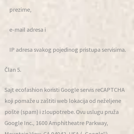
prezime,
e-mail adresa i
IP adresa svakog pojedinog pristupa servisima.
Član 5.
Sajt ecofashion koristi Google servis reCAPTCHA
koji pomaže u zaštiti web lokacija od neželjene
pošte (spam) i zloupotrebe. Ovu uslugu pruža
Google Inc., 1600 Amphitheatre Parkway,
Mountain View, CA 94043, USA („Google“).