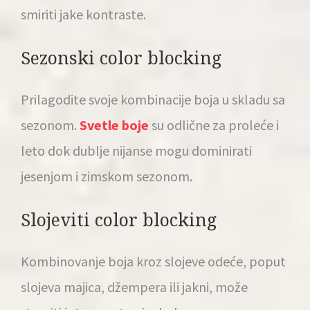
smiriti jake kontraste.
Sezonski color blocking
Prilagodite svoje kombinacije boja u skladu sa
sezonom.
Svetle boje
su odlične za proleće i
leto dok dublje nijanse mogu dominirati
jesenjom i zimskom sezonom.
Slojeviti color blocking
Kombinovanje boja kroz slojeve odeće, poput
slojeva majica, džempera ili jakni, može