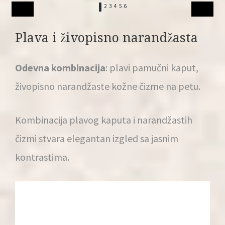
1
2
3
4
5
6
Plava i živopisno narandžasta
Odevna kombinacija
: plavi pamučni kaput,
živopisno narandžaste kožne čizme na petu.
Kombinacija plavog kaputa i narandžastih
čizmi stvara elegantan izgled sa jasnim
kontrastima.