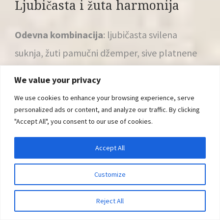
Ljubičasta i žuta harmonija
Odevna kombinacija
: ljubičasta svilena
suknja, žuti pamučni džemper, sive platnene
patike.
We value your privacy
We use cookies to enhance your browsing experience, serve
Kombinacija svile i pamuka stvara sofisticiranu
personalized ads or content, and analyze our traffic. By clicking
harmoniju boja dok sive patike dodaju casual
"Accept All", you consent to our use of cookies.
touch.
Accept All
Customize
Reject All