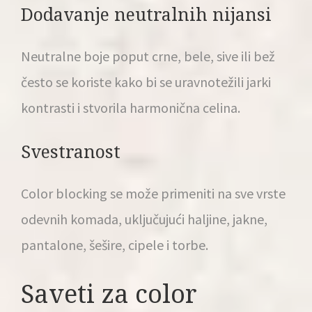
Dodavanje neutralnih nijansi
Neutralne boje poput crne, bele, sive ili bež
često se koriste kako bi se uravnotežili jarki
kontrasti i stvorila harmonična celina.
Svestranost
Color blocking se može primeniti na sve vrste
odevnih komada, uključujući haljine, jakne,
pantalone, šešire, cipele i torbe.
Saveti za color