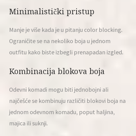
Minimalistički pristup
Manje je više kada je u pitanju color blocking.
Ograničite se na nekoliko boja u jednom
outfitu kako biste izbegli prenapadan izgled.
Kombinacija blokova boja
Odevni komadi mogu biti jednobojni ali
najčešće se kombinuju različiti blokovi boja na
jednom odevnom komadu, poput haljina,
majica ili suknji.