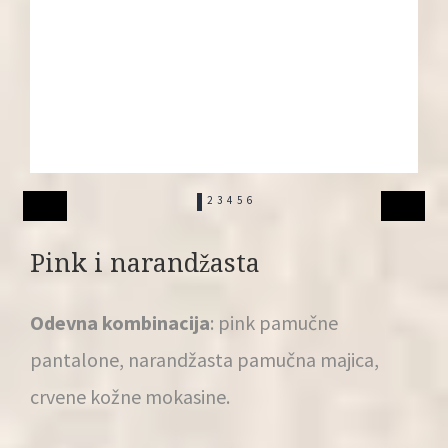
1
2
3
4
5
6
Pink i narandžasta
Odevna kombinacija
: pink pamučne
pantalone, narandžasta pamučna majica,
crvene kožne mokasine.