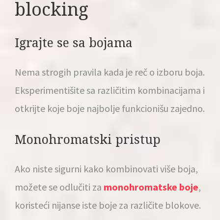
blocking
Igrajte se sa bojama
Nema strogih pravila kada je reč o izboru boja.
Eksperimentišite sa različitim kombinacijama i
otkrijte koje boje najbolje funkcionišu zajedno.
Monohromatski pristup
Ako niste sigurni kako kombinovati više boja,
možete se odlučiti za
monohromatske boje
,
koristeći nijanse iste boje za različite blokove.