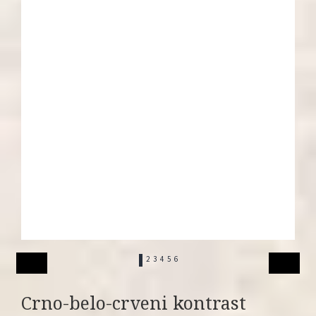
1
2
3
4
5
6
Crno-belo-crveni kontrast