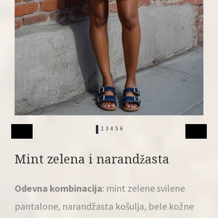
1
2
3
4
5
6
Mint zelena i narandžasta
Odevna kombinacija
: mint zelene svilene
pantalone, narandžasta košulja, bele kožne