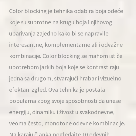
Color blocking je tehnika odabira boja odeće
koje su suprotne na krugu boja i njihovog
uparivanja zajedno
kako bi se napravile
interesantne, komplementarne ali i odvažne
kombinacije. Color blocking se mahom ističe
upotrebom jarkih boja koje se kontrastiraju
jedna sa drugom, stvarajući hrabar i vizuelno
efektan izgled. Ova tehnika je postala
popularna zbog svoje sposobnosti da unese
energiju, dinamiku i živost u svakodnevne,
veoma često, monotone odevne kombinacije.
Na karaju članka pogledajte 10 odevnih