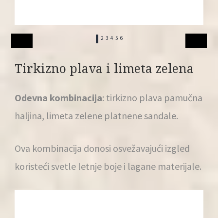
1
2
3
4
5
6
Tirkizno plava i limeta zelena
Odevna kombinacija
: tirkizno plava pamučna
haljina, limeta zelene platnene sandale.
Ova kombinacija donosi osvežavajući izgled
koristeći svetle letnje boje i lagane materijale.