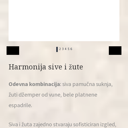
1
2
3
4
5
6
Harmonija sive i žute
Odevna kombinacija
: siva pamučna suknja,
žuti džemper od vune, bele platnene
espadrile.
Siva i žuta zajedno stvaraju sofisticiran izgled,