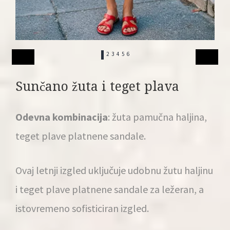
1
2
3
4
5
6
Sunčano žuta i teget plava
Odevna kombinacija
: žuta pamučna haljina,
teget plave platnene sandale.
Ovaj letnji izgled uključuje udobnu žutu haljinu
i teget plave platnene sandale za ležeran, a
istovremeno sofisticiran izgled.