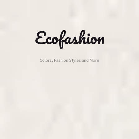
Ecofashion
Colors, Fashion Styles and More